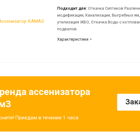
Подходит для:
Откачка Септиков Различ
модификации, Канализации, Выгребных ям,
утилизация ЖБО, Откачка Воды с котлова
подвалов.
Характеристики
ренда ассенизатора
Зак
м3
оните! Приедем в течение 1 часа