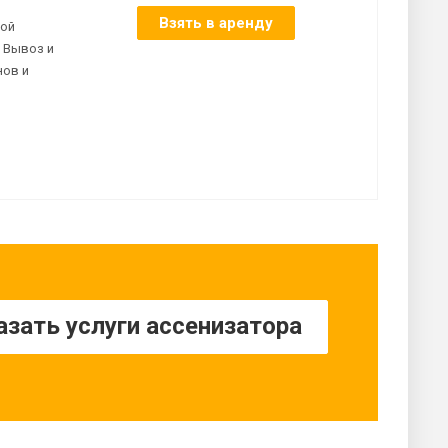
Взять в аренду
ной
 Вывоз и
нов и
азать услуги ассенизатора