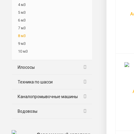
4 м3
5 м3
6 м3
7 м3
8 м3
9 м3
10 м3
Илососы
Техника по шасси
Каналопромывочные машины
Водовозы