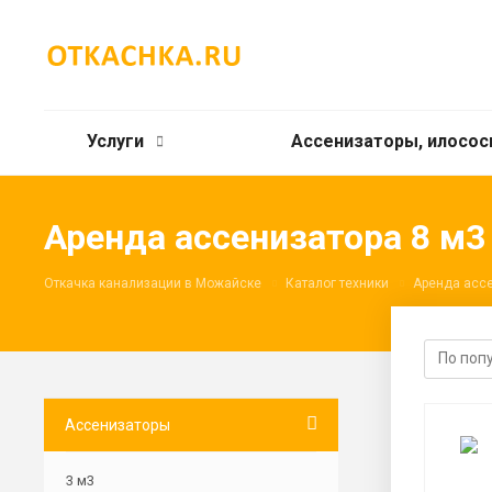
Услуги
Ассенизаторы, илосо
Аренда ассенизатора 8 м3
Откачка канализации в Можайске
Каталог техники
Аренда асс
Ассенизаторы
3 м3