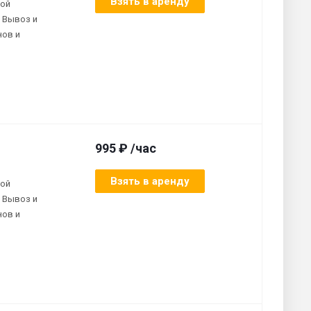
Взять в аренду
ной
 Вывоз и
нов и
995 ₽ /час
Взять в аренду
ной
 Вывоз и
нов и