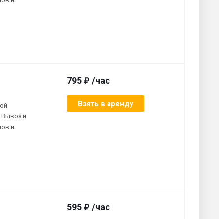
нов и
795 ₽ /час
Взять в аренду
ной
 Вывоз и
нов и
595 ₽ /час