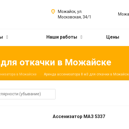
Можайск, ул.
Можа
Московская, 34/1
сы
Наши работы
Цены
 для откачки в Можайске
енизатора в Можайске
Аренда ассенизатора 8 м3 для откачки в Можайск
Ассенизатор МАЗ 5337