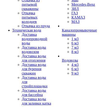
Откачка из
Man
питьевой
Mercedes-Benz
скважины
ЗИЛ
Откачка
ГАЗ
питьевых
КАМАЗ
колодцев
МАЗ
Откачка из пруда
Техническая вода
Каналопромывочные
Доставка
машины
водопроводной
1 м3
воды
6 м3
Доставка воды
7 м3
водовозом
8 м3
Доставка воды
для отопления
Водовозы
Доставка воды
4 м3
для бурения
6 м3
скважин
9 м3
Доставка воды
для
стройплощадки
Доставка воды
для бассейна
Доставка воды
для заливки катка