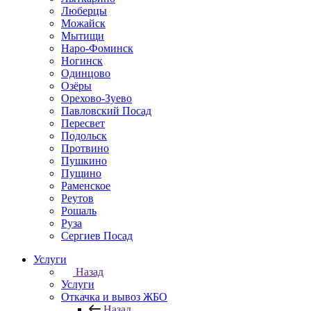
Люберцы
Можайск
Мытищи
Наро-Фоминск
Ногинск
Одинцово
Озёры
Орехово-Зуево
Павловский Посад
Пересвет
Подольск
Протвино
Пушкино
Пущино
Раменское
Реутов
Рошаль
Руза
Сергиев Посад
Услуги
Назад
Услуги
Откачка и вывоз ЖБО
Назад