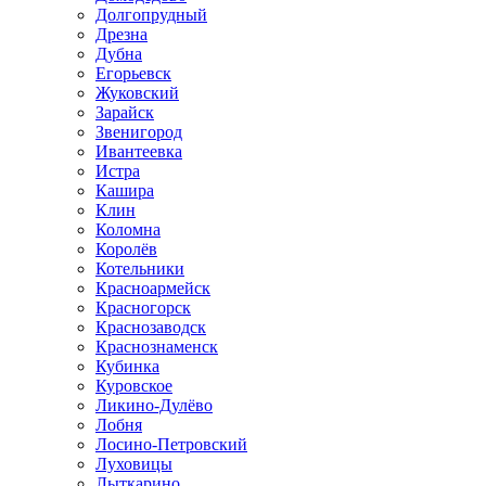
Долгопрудный
Дрезна
Дубна
Егорьевск
Жуковский
Зарайск
Звенигород
Ивантеевка
Истра
Кашира
Клин
Коломна
Королёв
Котельники
Красноармейск
Красногорск
Краснозаводск
Краснознаменск
Кубинка
Куровское
Ликино-Дулёво
Лобня
Лосино-Петровский
Луховицы
Лыткарино