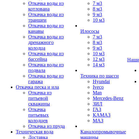
Откачка воды из
7 м3
котлована
8 м3
Откачка воды из
9 м3
траншеи
10 м3
Откачка воды из
канавы
Илососы
Откачка воды из
7 м3
дренажного
8 м3
колодца
9 м3
Откачка воды из
10 м3
бассейна
12 м3
Наши
Откачка воды из
14 м3
подвала
Откачка воды из
Техника по шасси
гаража
Hyundai
Откачка песка и ила
Iveco
Откачка из
Man
питьевой
Mercedes-Benz
скважины
ЗИЛ
Откачка
ГАЗ
питьевых
КАМАЗ
колодцев
МАЗ
Откачка из пруда
Техническая вода
Каналопромывочные
Доставка
машины