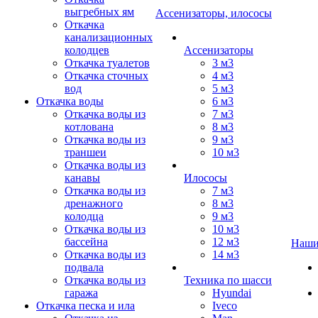
выгребных ям
Ассенизаторы, илососы
Откачка
канализационных
колодцев
Ассенизаторы
Откачка туалетов
3 м3
Откачка сточных
4 м3
вод
5 м3
Откачка воды
6 м3
Откачка воды из
7 м3
котлована
8 м3
Откачка воды из
9 м3
траншеи
10 м3
Откачка воды из
канавы
Илососы
Откачка воды из
7 м3
дренажного
8 м3
колодца
9 м3
Откачка воды из
10 м3
бассейна
12 м3
Наши
Откачка воды из
14 м3
подвала
Откачка воды из
Техника по шасси
гаража
Hyundai
Откачка песка и ила
Iveco