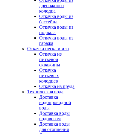
Откачка воды из
дренажного
колодца
Откачка воды из
бассейна
Откачка воды из
подвала
Откачка воды из
гаража
Откачка песка и ила
Откачка из
питьевой
скважины
Откачка
питьевых
колодцев
Откачка из пруда
Техническая вода
Доставка
водопроводной
воды
Доставка воды
водовозом
Доставка воды
для отопления