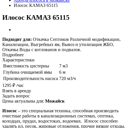
Аренда илососа в Можайске
Илосос КАМАЗ 65115
Илосос КАМАЗ 65115
Подходит для:
Откачка Септиков Различной модификации,
Канализации, Выгребных ям, Вывоз и утилизация ЖБО,
Откачка Воды с котлованов и подвалов.
Подробнее
Характеристики
Вместимость цистерны
7 м3
Глубина очищаемой ямы
6 м
Производительность насоса
720 м3/ч
1295 ₽ /час
Взять в аренду
Задать вопрос
Цены актуальны для:
Можайск
Илосос
– это специальная техника, способная производить
очистные работы в канализационных системах, септика,
колодцах, прудах, водостоках, водоемах. Илосос способен
удалять ил, песок, жировые отложения, прочие вязкие отходы.