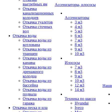
выгребных ям
Ассенизаторы, илососы
Откачка
канализационных
колодцев
Ассенизаторы
Откачка туалетов
3 м3
Откачка сточных
4 м3
вод
5 м3
Откачка воды
6 м3
Откачка воды из
7 м3
котлована
8 м3
Откачка воды из
9 м3
траншеи
10 м3
Откачка воды из
канавы
Илососы
Откачка воды из
7 м3
дренажного
8 м3
колодца
9 м3
Откачка воды из
10 м3
бассейна
12 м3
Наши
Откачка воды из
14 м3
подвала
Откачка воды из
Техника по шасси
гаража
Hyundai
Откачка песка и ила
Iveco