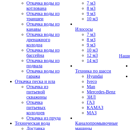
Откачка воды из
7 м3
котлована
8 м3
Откачка воды из
9 м3
траншеи
10 м3
Откачка воды из
канавы
Илососы
Откачка воды из
7 м3
дренажного
8 м3
колодца
9 м3
Откачка воды из
10 м3
бассейна
12 м3
Наши
Откачка воды из
14 м3
подвала
Откачка воды из
Техника по шасси
гаража
Hyundai
Откачка песка и ила
Iveco
Откачка из
Man
питьевой
Mercedes-Benz
скважины
ЗИЛ
Откачка
ГАЗ
питьевых
КАМАЗ
колодцев
МАЗ
Откачка из пруда
Техническая вода
Каналопромывочные
Доставка
машины