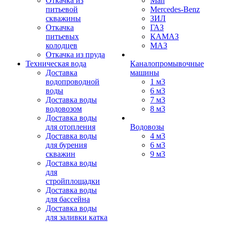
Откачка из
Man
питьевой
Mercedes-Benz
скважины
ЗИЛ
Откачка
ГАЗ
питьевых
КАМАЗ
колодцев
МАЗ
Откачка из пруда
Техническая вода
Каналопромывочные
Доставка
машины
водопроводной
1 м3
воды
6 м3
Доставка воды
7 м3
водовозом
8 м3
Доставка воды
для отопления
Водовозы
Доставка воды
4 м3
для бурения
6 м3
скважин
9 м3
Доставка воды
для
стройплощадки
Доставка воды
для бассейна
Доставка воды
для заливки катка