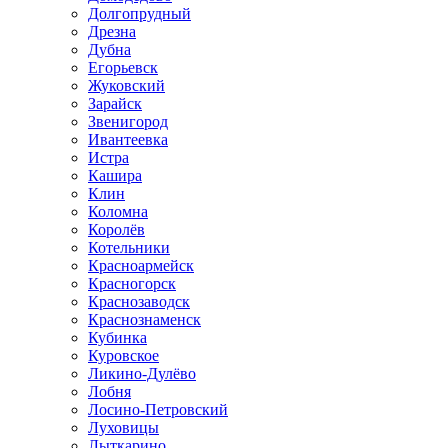
Долгопрудный
Дрезна
Дубна
Егорьевск
Жуковский
Зарайск
Звенигород
Ивантеевка
Истра
Кашира
Клин
Коломна
Королёв
Котельники
Красноармейск
Красногорск
Краснозаводск
Краснознаменск
Кубинка
Куровское
Ликино-Дулёво
Лобня
Лосино-Петровский
Луховицы
Лыткарино