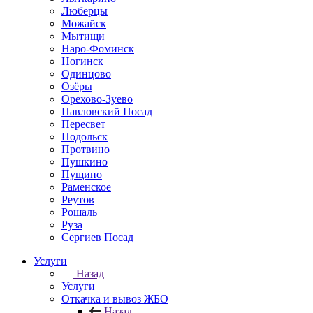
Люберцы
Можайск
Мытищи
Наро-Фоминск
Ногинск
Одинцово
Озёры
Орехово-Зуево
Павловский Посад
Пересвет
Подольск
Протвино
Пушкино
Пущино
Раменское
Реутов
Рошаль
Руза
Сергиев Посад
Услуги
Назад
Услуги
Откачка и вывоз ЖБО
Назад